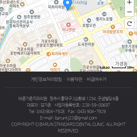
100m
로드뷰
길찾기
지도 크게 보기
개인정보처리방침
·
이용약관
·
비급여수가
바른기준치과의원
청주시 흥덕구 2순환로 1254, 굿샘빌딩 6층
대표자 : 김기준
사업자등록번호 : 228-59-00697
Tel : 043)904-7928
Fax : 043) 904-7929
E-mail : barunkj22@gmail.com
COPYRIGHT Ⓒ BARUN STANDARD DENTAL CLINIC. ALL RIGHT
RESERVED.