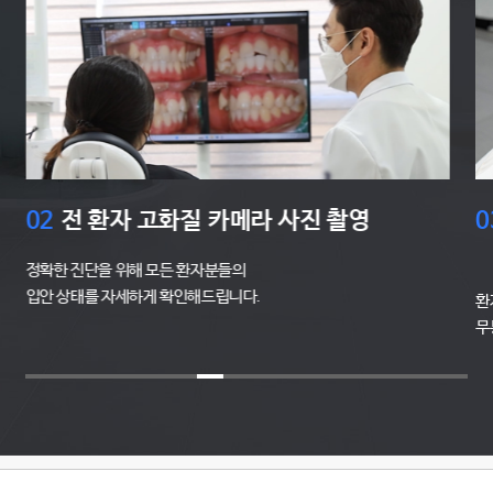
02
전 환자 고화질 카메라 사진 촬영
0
정확한 진단을 위해 모든 환자분들의
입안 상태를 자세하게 확인해드립니다.
환
무