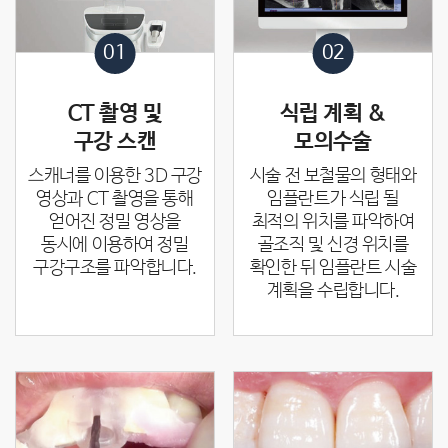
01
02
CT 촬영 및
식립 계획 &
구강 스캔
모의수술
스캐너를 이용한 3D 구강
시술 전 보철물의 형태와
영상과 CT 촬영을 통해
임플란트가 식립 될
얻어진
정밀 영상을
최적의 위치를 파악하여
동시에 이용하여 정밀
골조직 및 신경 위치를
구강구조를 파악합니다.
확인한 뒤 임플란트 시술
계획을
수립합니다.